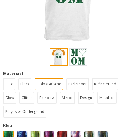
Materiaal
Flex
Flock
Holografische
Parlemoer
Reflecterend
Glow
Glitter
Rainbow
Mirror
Design
Metallics
Polyester Ondergrond
Kleur