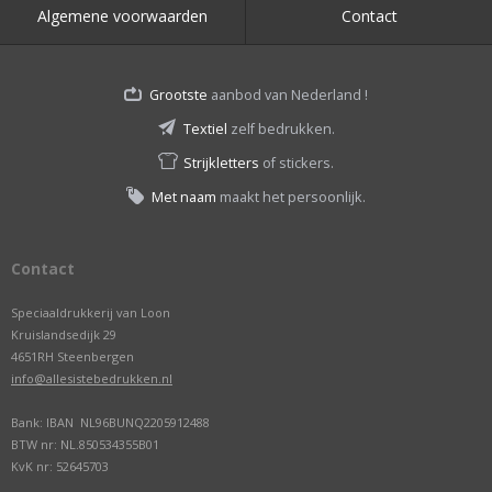
Algemene voorwaarden
Contact
Grootste
aanbod van Nederland !
Textiel
zelf bedrukken.
Strijkletters
of stickers.
Met naam
maakt het persoonlijk.
Contact
Speciaaldrukkerij van Loon
Kruislandsedijk 29
4651RH Steenbergen
info@allesistebedrukken.nl
Bank: IBAN NL96BUNQ2205912488
BTW nr: NL.850534355B01
KvK nr: 52645703