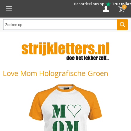
Beoordeel ons op
Trustpilot
0
Love Mom Holografische Groen