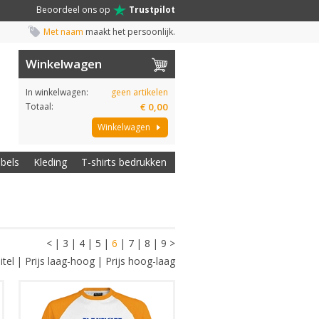
Beoordeel ons op
Trustpilot
Met naam
maakt het persoonlijk.
Winkelwagen
In winkelwagen:
geen artikelen
Totaal:
€ 0,00
Winkelwagen
abels
Kleding
T-shirts bedrukken
<
|
3
|
4
|
5
|
6
|
7
|
8
|
9
>
itel
|
Prijs laag-hoog
|
Prijs hoog-laag