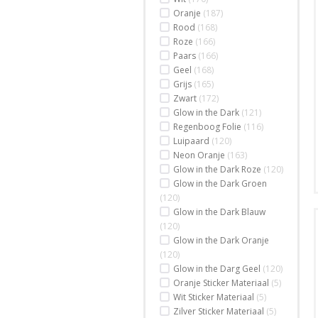
Oranje
(187)
Rood
(168)
Roze
(166)
Paars
(166)
Geel
(168)
Grijs
(165)
Zwart
(172)
Glow in the Dark
(121)
Regenboog Folie
(116)
Luipaard
(120)
Neon Oranje
(163)
Glow in the Dark Roze
(120)
Glow in the Dark Groen
(120)
Glow in the Dark Blauw
(120)
Glow in the Dark Oranje
(120)
Glow in the Darg Geel
(120)
Oranje Sticker Materiaal
(5)
Wit Sticker Materiaal
(5)
Zilver Sticker Materiaal
(5)