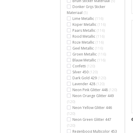
Bruin Sticker Materiaal
(5)
Donker Grijs Sticker
Materiaal
(5)
Lime Metallic
(116)
Koper Metallic
(116)
Paars Metallic
(116)
Rood Metallic
(116)
Roze Metallic
(116)
Geel Metallic
(116)
Groen Metallic
(116)
Blauw Metallic
(116)
Confetti
(120)
Silver 450
(120)
Dark Gold 429
(120)
Lavender 428
(120)
Neon Pink Glitter 448
(120)
Neon Orange Glitter 449
(120)
Neon Yellow Glitter 446
(120)
Neon Green Glitter 447
(120)
Regenboog Multicolor 453