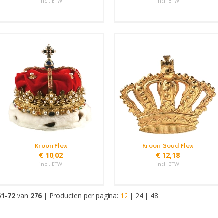
incl. BTW
incl. BTW
Kroon Flex
Kroon Goud Flex
€ 10,02
€ 12,18
incl. BTW
incl. BTW
61
-
72
van
276
|
Producten per pagina:
12
|
24
|
48