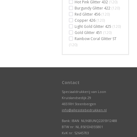
Hot Pink Glitter 432
(120)
Burgundy Glitter 422
(120)
Red Glitter 456
(120)
Copper 426
(120)
Light Gold Glitter 425
(120)
Gold Glitter 451
(120)
Rainbow Coral Glitter ST
(120)
Contact
Speciaaldrukkerij van Loon
Kruislandsedijk 29
4651RH Steenbergen
info@allesistebedrukken.nl
Bank: IBAN NL96BUNQ2205912488
BTW nr: NL.850534355B01
KvK nr: 52645703