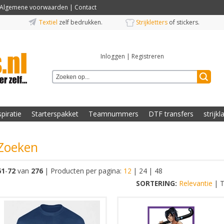
Algemene voorwaarden
|
Contact
Textiel
zelf bedrukken.
Strijkletters
of stickers.
Inloggen
|
Registreren
spiratie
Starterspakket
Teamnummers
DTF transfers
strijkl
Zoeken
61
-
72
van
276
|
Producten per pagina:
12
|
24
|
48
SORTERING:
Relevantie
|
T