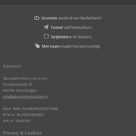
Grootste
aanbod van Nederland !
Textiel
zelf bedrukken.
Strijkletters
of stickers.
Met naam
maakt het persoonlijk.
Contact
Speciaaldrukkerij van Loon
Kruislandsedijk 29
4651RH Steenbergen
info@allesistebedrukken.nl
Bank: IBAN NL96BUNQ2205912488
BTW nr: NL.850534355B01
KvK nr: 52645703
Privacy & Cookies