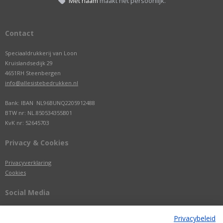
Met naam
maakt het persoonlijk.
Contact
Speciaaldrukkerij van Loon
Kruislandsedijk 29
4651RH Steenbergen
info@allesistebedrukken.nl
Bank: IBAN NL96BUNQ2205912488
BTW nr: NL.850534355B01
KvK nr: 52645703
Privacy & Cookies
Privacyverklaring
Cookies
Social Media
Privacybeleid