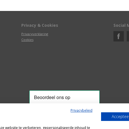
Privacy & Cookies
Social 
Privacyverklaring
Cookies
Privacybeleid
Accepteer
Alle getoonde prijzen zijn incl. BTW
e website te verbeteren, gepersonaliseerde inhoud te
Webshop door
Fastware