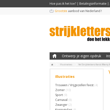
Hoe pas ik het toe?
|
Betalingsinformatie
|
Grootste
aanbod van Nederland !
Ontwerp je eigen opdruk
In
Illustraties
Vel Strijkletters Kerst Merry
Illustraties
Trouwen / Vrijgezellen feest
(4)
Zomer
(10)
Sport
(9)
Carnaval
(8)
Zwanger
(2)
Koningsdag
(4)