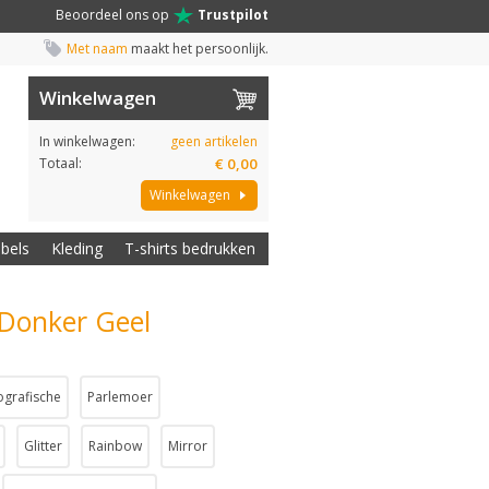
Beoordeel ons op
Trustpilot
Met naam
maakt het persoonlijk.
Winkelwagen
In winkelwagen:
geen artikelen
Totaal:
€ 0,00
Winkelwagen
abels
Kleding
T-shirts bedrukken
x Donker Geel
ografische
Parlemoer
Glitter
Rainbow
Mirror