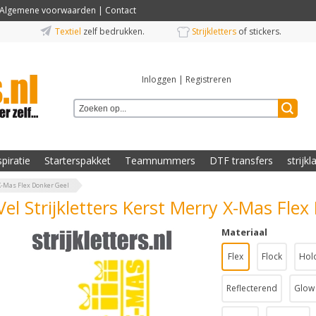
Algemene voorwaarden
|
Contact
Textiel
zelf bedrukken.
Strijkletters
of stickers.
Inloggen
|
Registreren
spiratie
Starterspakket
Teamnummers
DTF transfers
strijkl
 X-Mas Flex Donker Geel
Vel Strijkletters Kerst Merry X-Mas Fle
Materiaal
Flex
Flock
Hol
Reflecterend
Glow