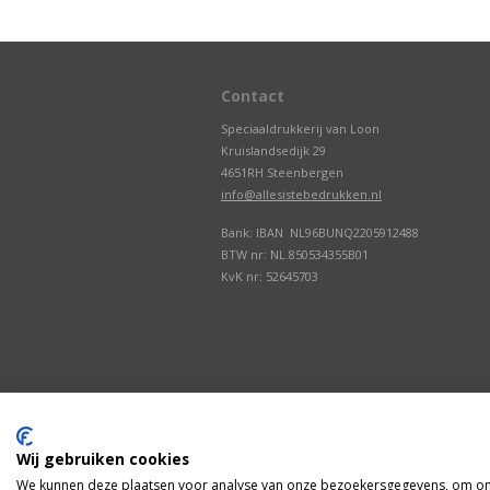
Contact
Speciaaldrukkerij van Loon
Kruislandsedijk 29
4651RH Steenbergen
info@allesistebedrukken.nl
Bank: IBAN NL96BUNQ2205912488
BTW nr: NL.850534355B01
KvK nr: 52645703
Wij gebruiken cookies
We kunnen deze plaatsen voor analyse van onze bezoekersgegevens, om onz