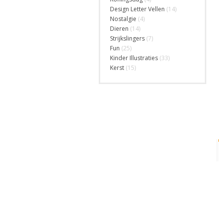
Design Letter Vellen
(14)
Nostalgie
(4)
Dieren
(14)
Strijkslingers
(7)
Fun
(25)
Kinder Illustraties
(33)
Kerst
(15)