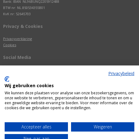
Bank: IBAN NL96BUNQ2205912488
BTW nr: NL.850534355B01
KvK nr: 52645703
Privacy & Cookies
Privacyverklaring
Cookies
Social Media
Privacybeleid
Wij gebruiken cookies
We kunnen deze plaatsen voor analyse van onze bezoekersgegevens, om
onze website te verbeteren, gepersonaliseerde inhoud te tonen en om u
een geweldige website-ervaring te bieden. Voor meer informatie over de
cookies die we gebruiken opent u de instellingen.
Alle getoonde prijzen zijn incl. BTW
Accepteer alles
Weigeren
Webshop door
Fastware
Nee, pas aan