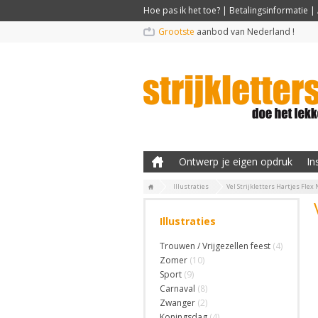
Hoe pas ik het toe?
|
Betalingsinformatie
|
Grootste
aanbod van Nederland !
Ontwerp je eigen opdruk
In
Illustraties
Vel Strijkletters Hartjes Flex
Illustraties
Trouwen / Vrijgezellen feest
(4)
Zomer
(10)
Sport
(9)
Carnaval
(8)
Zwanger
(2)
Koningsdag
(4)