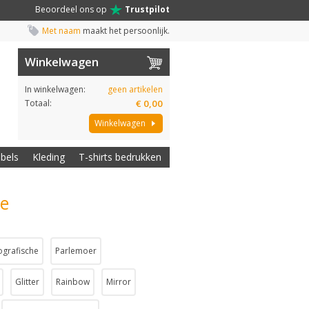
Beoordeel ons op
Trustpilot
Met naam
maakt het persoonlijk.
Winkelwagen
In winkelwagen:
geen artikelen
Totaal:
€ 0,00
Winkelwagen
abels
Kleding
T-shirts bedrukken
je
ografische
Parlemoer
Glitter
Rainbow
Mirror