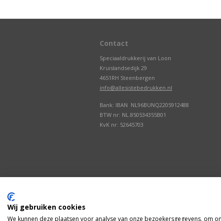
Contact
Speciaaldrukkerij van Loon
Kruislandsedijk 29
4651RH Steenbergen
info@allesistebedrukken.nl
Bank: IBAN NL96BUNQ2205912488
BTW nr: NL.850534355B01
KvK nr: 52645703
Wij gebruiken cookies
We kunnen deze plaatsen voor analyse van onze bezoekersgegevens, om onz