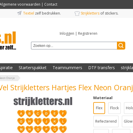
Algemene voorwaarden
|
Contact
Textiel
zelf bedrukken.
Strijkletters
of stickers.
Inloggen
|
Registreren
spiratie
Starterspakket
Teamnummers
DTF transfers
strijkl
 Neon Oranje
Vel Strijkletters Hartjes Flex Neon Oran
Materiaal
Flex
Flock
Hol
Reflecterend
Glow