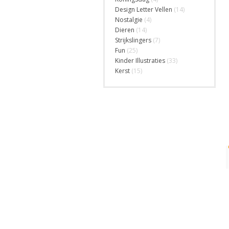
Design Letter Vellen
(14)
Nostalgie
(4)
Dieren
(14)
Strijkslingers
(7)
Fun
(25)
Kinder Illustraties
(33)
Kerst
(15)