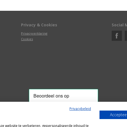
Privacy & Cookies
Social 
Privacyverklaring
Cookies
Privacybeleid
Accepteer
Alle getoonde prijzen zijn incl. BTW
e website te verbeteren, gepersonaliseerde inhoud te
Webshop door
Fastware