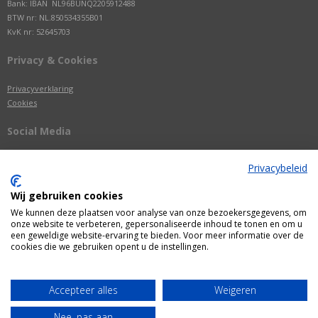
Bank: IBAN NL96BUNQ2205912488
BTW nr: NL.850534355B01
KvK nr: 52645703
Privacy & Cookies
Privacyverklaring
Cookies
Social Media
Privacybeleid
Wij gebruiken cookies
We kunnen deze plaatsen voor analyse van onze bezoekersgegevens, om
onze website te verbeteren, gepersonaliseerde inhoud te tonen en om u
een geweldige website-ervaring te bieden. Voor meer informatie over de
cookies die we gebruiken opent u de instellingen.
Alle getoonde prijzen zijn incl. BTW
Accepteer alles
Weigeren
Webshop door
Fastware
Nee, pas aan