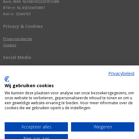
Bank: IBAN NL96BUNQ2205912488
BTW nr: NL.850534355B01
KvK nr: 52645703
Privacy & Cookies
Privacyverklaring
Cookies
Social Media
Privacybeleid
Wij gebruiken cookies
We kunnen deze plaatsen voor analyse van onze bezoekersgegevens, om
onze website te verbeteren, gepersonaliseerde inhoud te tonen en om u
een geweldige website-ervaring te bieden. Voor meer informatie over de
cookies die we gebruiken opent u de instellingen.
Alle getoonde prijzen zijn incl. BTW
Accepteer alles
Weigeren
Webshop door
Fastware
Nee, pas aan