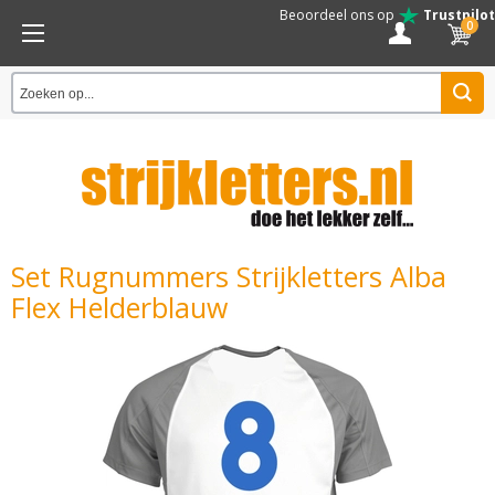
Beoordeel ons op
Trustpilot
0
Set Rugnummers Strijkletters Alba
Flex Helderblauw