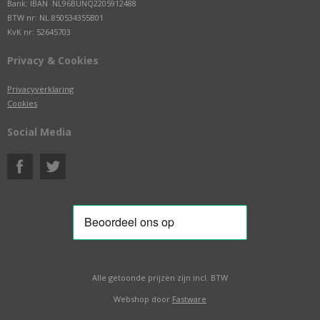
Bank: IBAN NL96BUNQ2205912488
BTW nr: NL.850534355B01
KvK nr: 52645703
Privacy & Cookies
Privacyverklaring
Cookies
Social Media
Alle getoonde prijzen zijn incl. BTW
Webshop door
Fastware