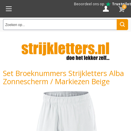
Beoordeel ons op
Trustpilot
0
Set Broeknummers Strijkletters Alba
Zonnescherm / Markiezen Beige