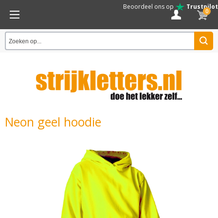
Beoordeel ons op
Trustpilot
0
Neon geel hoodie