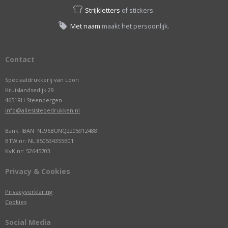
Strijkletters
of stickers.
Met naam
maakt het persoonlijk.
Contact
Speciaaldrukkerij van Loon
Kruislandsedijk 29
4651RH Steenbergen
info@allesistebedrukken.nl
Bank: IBAN NL96BUNQ2205912488
BTW nr: NL.850534355B01
KvK nr: 52645703
Privacy & Cookies
Privacyverklaring
Cookies
Social Media