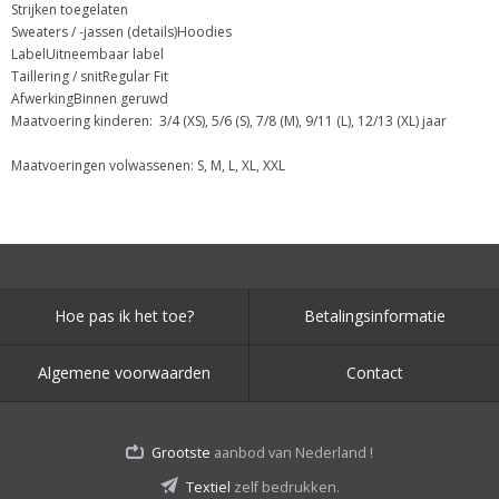
Strijken toegelaten
Sweaters / -jassen (details)Hoodies
LabelUitneembaar label
Taillering / snitRegular Fit
AfwerkingBinnen geruwd
Maatvoering kinderen: 3/4 (XS), 5/6 (S), 7/8 (M), 9/11 (L), 12/13 (XL) jaar
Maatvoeringen volwassenen: S, M, L, XL, XXL
Hoe pas ik het toe?
Betalingsinformatie
Algemene voorwaarden
Contact
Grootste
aanbod van Nederland !
Textiel
zelf bedrukken.