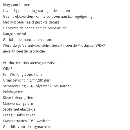
Ringspun katoen
Levendige in het oog springende kleuren
Geen trekkoorden - om te voldoen aan EU-regelgeving
Met dubbele naald gestikte details
Geborstelde fleece aan de binnenzijde
Kangoeroezak
Geribbelde manchet en zoom
Wereldwijd Verantwoordelijk Gecertificeerde Productie (WRAP)
gecertificeerde productie
ProductiecertificatenVeganistisch
WRAP
Fair Working Conditions
Gramgewicht in g/m²280 g/m²
Samenstelling85% Polyester / 15% Katoen
PolybagNee
Kleur1-kleurig​ ​Neon
MouwenLange arm
Set-In​ ​met elastiekje
Kraag / HalsMet kap
Wasinstructies​ ​30°C wasbaar
Geschikt voor droogmachine