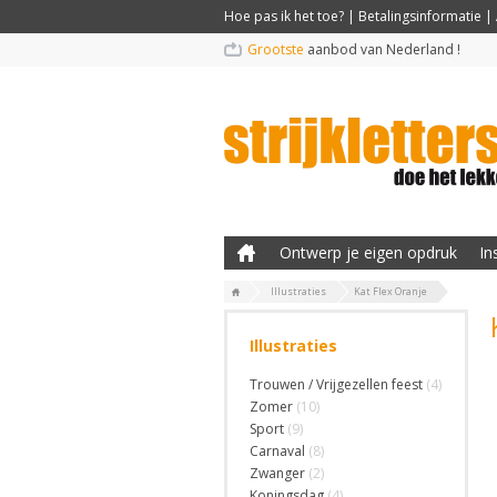
Hoe pas ik het toe?
|
Betalingsinformatie
|
Grootste
aanbod van Nederland !
Ontwerp je eigen opdruk
In
Illustraties
Kat Flex Oranje
Illustraties
Trouwen / Vrijgezellen feest
(4)
Zomer
(10)
Sport
(9)
Carnaval
(8)
Zwanger
(2)
Koningsdag
(4)