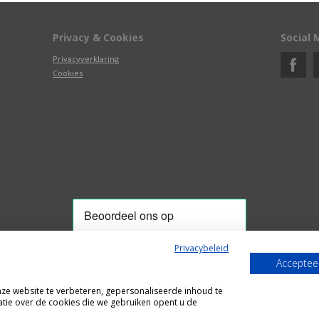
Privacy & Cookies
Social 
Privacyverklaring
Cookies
Privacybeleid
Accepteer
Alle getoonde prijzen zijn incl. BTW
e website te verbeteren, gepersonaliseerde inhoud te
Webshop door
Fastware
tie over de cookies die we gebruiken opent u de