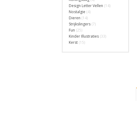
Design Letter Vellen
(14)
Nostalgie
(4)
Dieren
(14)
Strijkslingers
(7)
Fun
(25)
Kinder Illustraties
(33)
Kerst
(15)