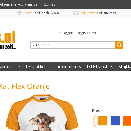
Algemene voorwaarden
|
Contact
Textiel
zelf bedrukken.
Strijkletters
of stickers.
Inloggen
|
Registreren
spiratie
Starterspakket
Teamnummers
DTF transfers
strijkl
Kat Flex Oranje
Kleur