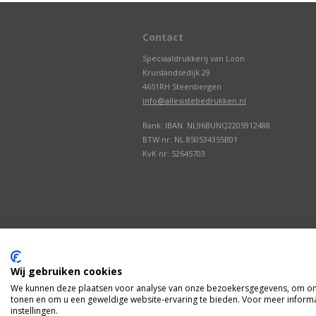
Contact
Speciaaldrukkerij van Loon
Kruislandsedijk 29
4651RH Steenbergen
info@allesistebedrukken.nl
Bank: IBAN NL96BUNQ2205912488
BTW nr: NL.850534355B01
KvK nr: 52645703
Wij gebruiken cookies
We kunnen deze plaatsen voor analyse van onze bezoekersgegevens, om onz
tonen en om u een geweldige website-ervaring te bieden. Voor meer informa
instellingen.