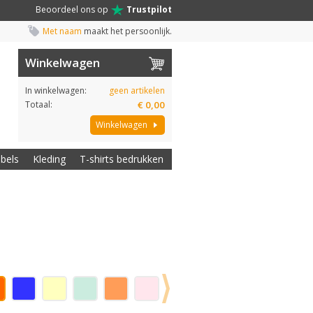
Beoordeel ons op
Trustpilot
Met naam
maakt het persoonlijk.
Winkelwagen
In winkelwagen:
geen artikelen
Totaal:
€ 0,00
Winkelwagen
abels
Kleding
T-shirts bedrukken