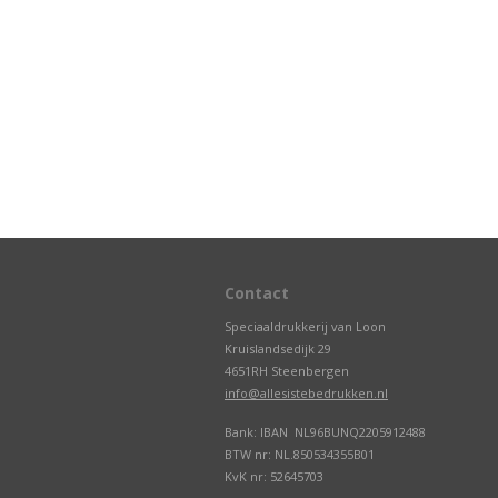
Contact
Speciaaldrukkerij van Loon
Kruislandsedijk 29
4651RH Steenbergen
info@allesistebedrukken.nl
Bank: IBAN NL96BUNQ2205912488
BTW nr: NL.850534355B01
KvK nr: 52645703