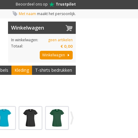
Beoordeel ons op
Trustpilot
Met naam
maakt het persoonlijk.
Winkelwagen
In winkelwagen:
geen artikelen
Totaal:
€ 0,00
Winkelwagen
abels
Kleding
T-shirts bedrukken