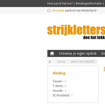
Hoe pas ik het toe?
|
Betalingsinformatie
|
Grootste
aanbod van Nederland !
Ontwerp je eigen opdruk
In
Kleding
Dames T-Shirt Maat XS
Kleding
Tassen
(4)
T-shirts
(6)
Hoodie
(4)
SC Kruisland
(1)