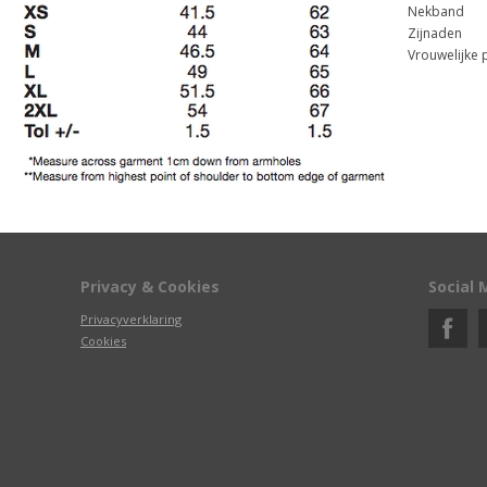
Nekband
Zijnaden
Vrouwelijke
Privacy & Cookies
Social 
Privacyverklaring
Cookies