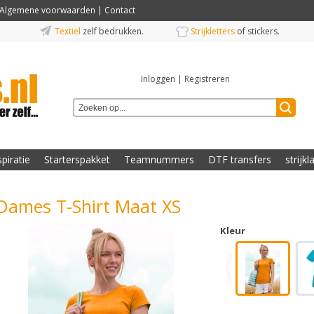
Algemene voorwaarden
|
Contact
Textiel
zelf bedrukken.
Strijkletters
of stickers.
Inloggen
|
Registreren
spiratie
Starterspakket
Teamnummers
DTF transfers
strijkl
Dames T-Shirt Maat XS
Kleur