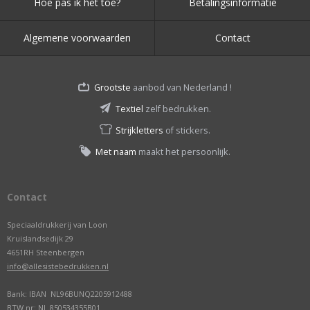
Hoe pas ik het toe?
Betalingsinformatie
Algemene voorwaarden
Contact
Grootste
aanbod van Nederland !
Textiel
zelf bedrukken.
Strijkletters
of stickers.
Met naam
maakt het persoonlijk.
Contact
Speciaaldrukkerij van Loon
Kruislandsedijk 29
4651RH Steenbergen
info@allesistebedrukken.nl
Bank: IBAN NL96BUNQ2205912488
BTW nr: NL.850534355B01