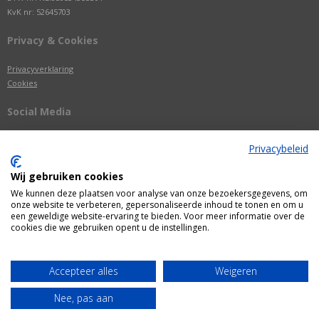
KvK nr: 52645703
Privacy & Cookies
Privacyverklaring
Cookies
Social Media
Privacybeleid
Wij gebruiken cookies
We kunnen deze plaatsen voor analyse van onze bezoekersgegevens, om
onze website te verbeteren, gepersonaliseerde inhoud te tonen en om u
een geweldige website-ervaring te bieden. Voor meer informatie over de
cookies die we gebruiken opent u de instellingen.
Alle getoonde prijzen zijn incl. BTW
Accepteer alles
Weigeren
Webshop door
Fastware
Nee, pas aan