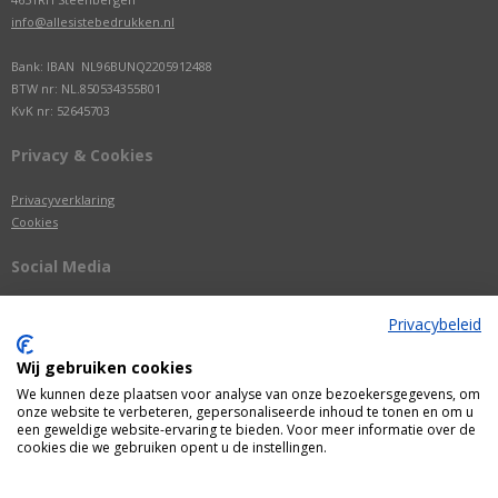
info@allesistebedrukken.nl
Bank: IBAN NL96BUNQ2205912488
BTW nr: NL.850534355B01
KvK nr: 52645703
Privacy & Cookies
Privacyverklaring
Cookies
Social Media
Privacybeleid
Wij gebruiken cookies
We kunnen deze plaatsen voor analyse van onze bezoekersgegevens, om
onze website te verbeteren, gepersonaliseerde inhoud te tonen en om u
een geweldige website-ervaring te bieden. Voor meer informatie over de
cookies die we gebruiken opent u de instellingen.
Alle getoonde prijzen zijn incl. BTW