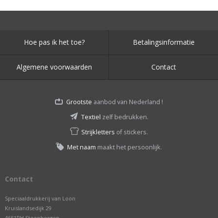
Hoe pas ik het toe?
Betalingsinformatie
Algemene voorwaarden
Contact
Grootste
aanbod van Nederland !
Textiel
zelf bedrukken.
Strijkletters
of stickers.
Met naam
maakt het persoonlijk.
Contact
Speciaaldrukkerij van Loon
Kruislandsedijk 29
4651RH Steenbergen