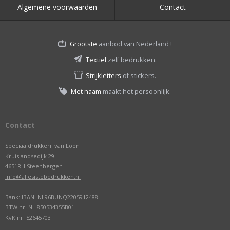
Algemene voorwaarden
Contact
Grootste
aanbod van Nederland !
Textiel
zelf bedrukken.
Strijkletters
of stickers.
Met naam
maakt het persoonlijk.
Contact
Speciaaldrukkerij van Loon
Kruislandsedijk 29
4651RH Steenbergen
info@allesistebedrukken.nl
Bank: IBAN NL96BUNQ2205912488
BTW nr: NL.850534355B01
KvK nr: 52645703