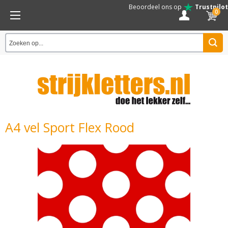
Beoordeel ons op
Trustpilot
0
A4 vel Sport Flex Rood