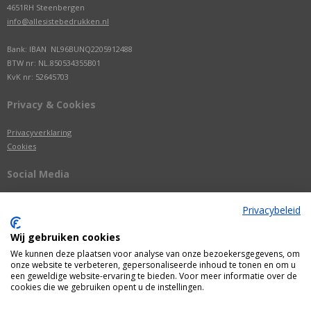
4651RH Steenbergen
info@allesistebedrukken.nl
Bank: IBAN NL96BUNQ2205912488
BTW nr: NL.850534355B01
KvK nr: 52645703
Privacy & Cookies
Privacyverklaring
Cookies
Social Media
Privacybeleid
Wij gebruiken cookies
We kunnen deze plaatsen voor analyse van onze bezoekersgegevens, om
onze website te verbeteren, gepersonaliseerde inhoud te tonen en om u
een geweldige website-ervaring te bieden. Voor meer informatie over de
cookies die we gebruiken opent u de instellingen.