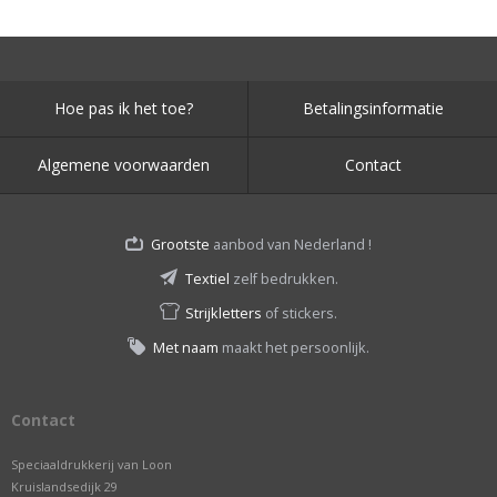
Hoe pas ik het toe?
Betalingsinformatie
Algemene voorwaarden
Contact
Grootste
aanbod van Nederland !
Textiel
zelf bedrukken.
Strijkletters
of stickers.
Met naam
maakt het persoonlijk.
Contact
Speciaaldrukkerij van Loon
Kruislandsedijk 29