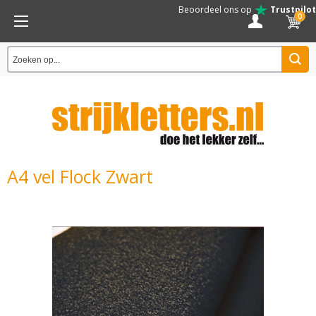
Beoordeel ons op
Trustpilot
0
A4 vel Flock Zwart