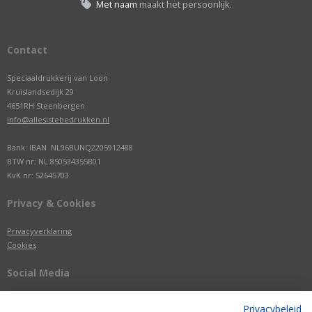
Met naam
maakt het persoonlijk.
Contact
Speciaaldrukkerij van Loon
Kruislandsedijk 29
4651RH Steenbergen
info@allesistebedrukken.nl
Bank: IBAN NL96BUNQ2205912488
BTW nr: NL.850534355B01
KvK nr: 52645703
Privacy & Cookies
Privacyverklaring
Cookies
Social Media
Privacybeleid