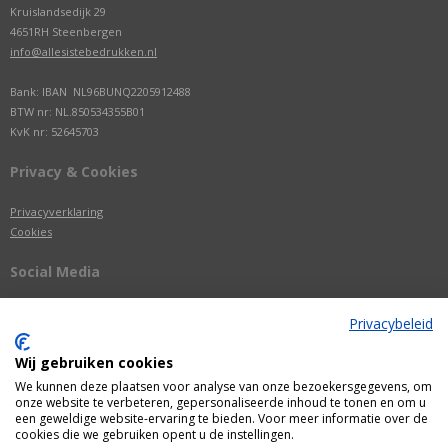
Kruislandsedijk 29
4651RH Steenbergen
info@allesistebedrukken.nl
Bank: IBAN NL96BUNQ2205912488
BTW nr: NL.850534355B01
KvK nr: 52645703
Privacy & Cookies
Privacyverklaring
Cookies
Social Media
Privacybeleid
Wij gebruiken cookies
We kunnen deze plaatsen voor analyse van onze bezoekersgegevens, om
onze website te verbeteren, gepersonaliseerde inhoud te tonen en om u
een geweldige website-ervaring te bieden. Voor meer informatie over de
cookies die we gebruiken opent u de instellingen.