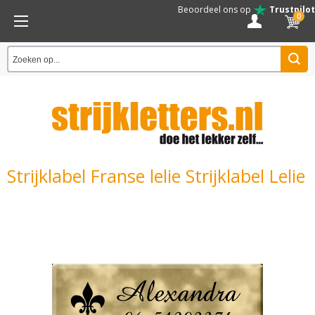
Beoordeel ons op
Trustpilot
0
Strijklabel Franse lelie Strijklabel Lelie