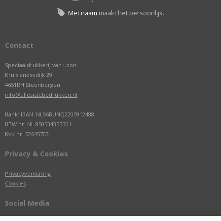
Met naam
maakt het persoonlijk.
Contact
Speciaaldrukkerij van Loon
Kruislandsedijk 29
4651RH Steenbergen
info@allesistebedrukken.nl
Bank: IBAN NL96BUNQ2205912488
BTW nr: NL.850534355B01
KvK nr: 52645703
Privacy & Cookies
Privacyverklaring
Cookies
Social Media