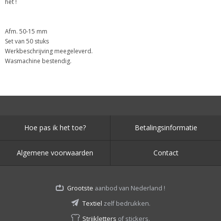
het !
Afm. 50-15 mm
Set van 50 stuks
Werkbeschrijving meegeleverd.
Wasmachine bestendig.
Hoe pas ik het toe?
Betalingsinformatie
Algemene voorwaarden
Contact
Grootste
aanbod van Nederland !
Textiel
zelf bedrukken.
Strijkletters
of stickers.