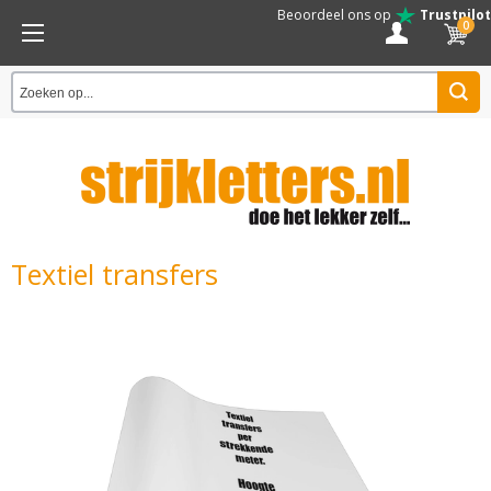
Beoordeel ons op
Trustpilot
0
Textiel transfers