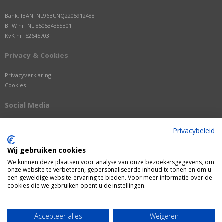
Bank: IBAN NL96BUNQ2205912488
BTW nr: NL.850534355B01
KvK nr: 52645703
Privacy & Cookies
Privacyverklaring
Cookies
Social Media
Privacybeleid
Wij gebruiken cookies
We kunnen deze plaatsen voor analyse van onze bezoekersgegevens, om
onze website te verbeteren, gepersonaliseerde inhoud te tonen en om u
een geweldige website-ervaring te bieden. Voor meer informatie over de
cookies die we gebruiken opent u de instellingen.
Alle getoonde prijzen zijn incl. BTW
Accepteer alles
Weigeren
Webshop door
Fastware